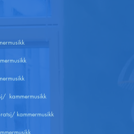
mermusikk

mmermusikk

mermusikk

sj/  kammermusikk 

 bratsj/ kammermusikk

mmermusikk
