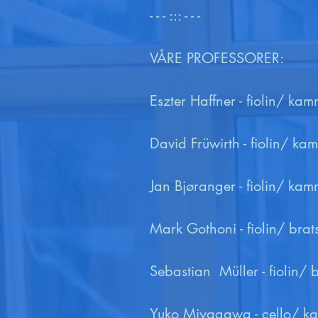
- - - ::: - - -

VÅRE PROFESSORER:

Eszter Haffner - fiolin/ kam
David Früwirth - fiolin/ ka
Jan Bjøranger - fiolin/ kam
Mark Gothoni - fiolin/ brat
Sebastian  Müller - fiolin/
Yuko Miyagawa - cello/ ka