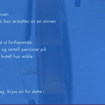
uar.

en kan erstattes av en annen 
 ut fortløpende. 

 og antall personer på 
otell har enkle 
, kryss av for dette i 