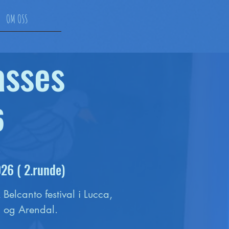
OM OSS
asses
6
26 ( 2.runde)
elcanto festival i Lucca, 
d og Arendal. 
