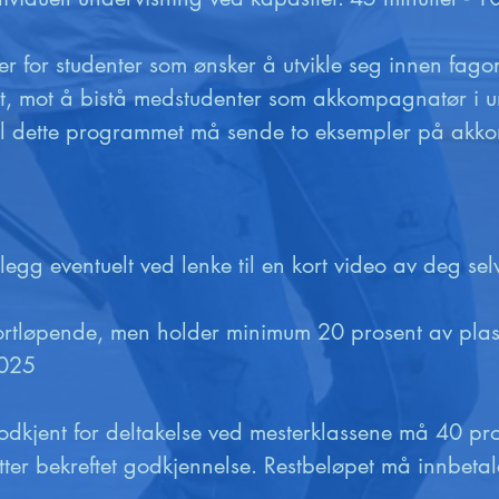
iater for studenter som ønsker å utvikle seg innen f
ket, mot å bistå medstudenter som akkompagnatør i u
 til dette programmet må sende to eksempler på akk
legg eventuelt ved lenke til en kort video av deg sel
fortløpende, men holder minimum 20 prosent av plass
025 

odkjent for deltakelse ved mesterklassene må 40 pros
ter bekreftet godkjennelse. Restbeløpet må innbetale