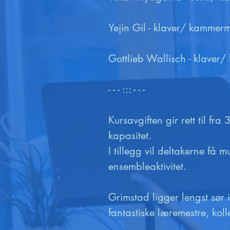
Yejin Gil - klaver/ kammerm
Gottlieb Wallisch - klaver/
- - - ::: - - -

Kursavgiften gir rett til fr
kapasitet.

I tillegg vil deltakerne få 
ensembleaktivitet. 

Grimstad ligger lengst sør 
fantastiske læremestre, koll