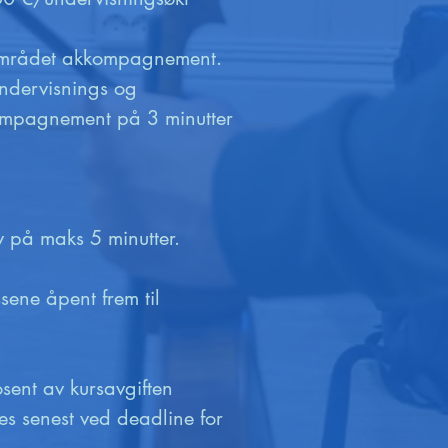
agområdet akkompagnement. 
ndervisnings og 
ompagnement på 3 minutter 
v på maks 5 minutter.

ene åpent frem til 
ent av kursavgiften  
s senest ved deadline for 