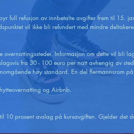
 full refusjon av innbetalte avgifter frem til 15. jan
idspunktet vil ikke bli refundert med mindre deltaker
e overnattingssteder. Informasjon om dette vil bli lagt
slagsvis fra 30 - 100 euro per natt avhengig av sted
nnomgående høy standard. En del flermannsrom på h
r hytteovernatting og Airbnb.

 til 10 prosent avslag på kursavgiften. Gjelder det deg