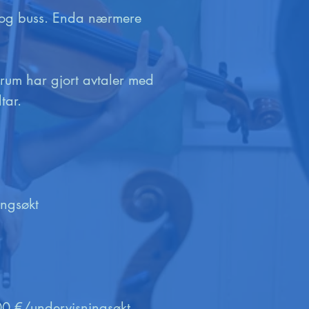
o og buss. Enda nærmere 
rum har gjort avtaler med 
ar. 

ngsøkt

00 €/undervisningsøkt
