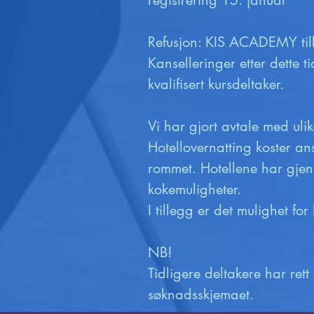
registrering 15. januar

Refusjon: KIS ACADEMY tilbyr
Kanselleringer etter dette t
kvalifisert kursdeltaker.

Vi har gjort avtale med ulik
Hotellovernatting koster an
rommet. Hotellene har gje
kokemuligheter. 

I tillegg er det mulighet fo
NB! 

Tidligere deltakere har rett
søknadsskjemaet.