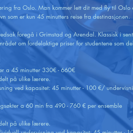
øring fra Oslo. Man kommer lett dit med fly til Osl
avn som er kun 45 minutters reise fra destinasjonen.

vedsak foregå i Grimstad og Arendal. Klassisk i sent
mrådet om fordelaktige priser for studentene som delt
er a 45 minutter 330€ - 660€

elt på ulike lærere.

sning ved kapasitet: 45 minutter - 100 €/ undervisni
ngsøkter a 60 min fra 490 - 760 € per ensemble

elt på ulike lærere.

ividuell undervisning ved kapasitet: 45 minutter - 1