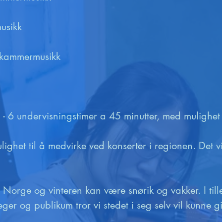
usikk

 kammermusikk

a 3 - 6 undervisningstimer a 45 minutter, med mulighet 
mulighet til å medvirke ved konserter i regionen. Det v
i Norge og vinteren kan være snørik og vakker. I till
eger og publikum tror vi stedet i seg selv vil kunne g