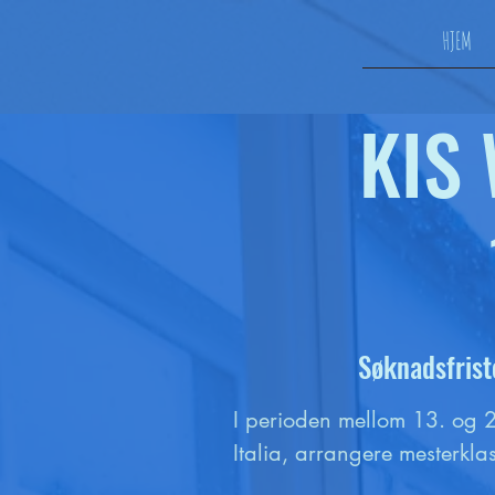
HJEM
KIS 
Søkn
adsfrist
I perioden mellom 13. og 22
Italia, arrangere mesterklas