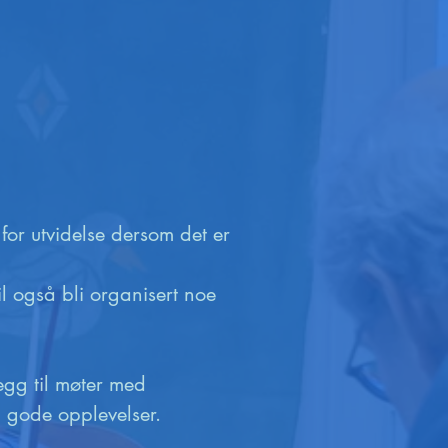
for utvidelse dersom det er 
il også bli organisert noe 
egg til møter med 
i gode opplevelser. 
