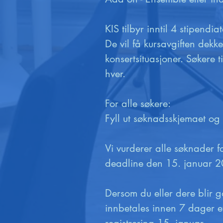
KIS tilbyr inntil 4 stipend
De vil få kursavgiften dek
konsertsituasjoner. Søkere
hver.

For alle søkere:

Fyll ut søknadsskjemaet og 
Vi vurderer alle søknader 
deadline den 15. januar 2
Dersom du eller dere blir g
innbetales innen 7 dager et