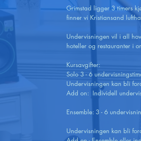
Grimstad ligger 3 timers kj
finner vi Kristiansand lufth
Undervisningen vil i all ho
hoteller og restauranter i o
Kursavgifter: 

Solo 3 - 6 undervisningstim
Undervisningen kan bli ford
Add on:  Individell undervi
Ensemble: 3 - 6 undervisni
Undervisningen kan bli ford
Add on - Ensemble eller ind