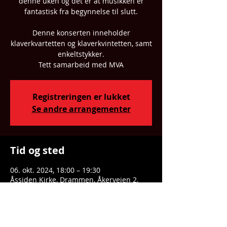
denne uken og det er at musikken er
fantastisk fra begynnelse til slutt.
Denne konserten inneholder
klaverkvartetten og klaverkvintetten, samt
enkeltstykker.
Tett samarbeid med MVA
Registreringen er lukket
Se andre arrangementer
Tid og sted
06. okt. 2024, 18:00 – 19:30
Åssiden Kirke, Drammen, Åkerveien 2,
3024 Drammen, Norge