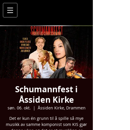
Schumannfest i
Åssiden Kirke
søn. 06. okt.
  |  
Åssiden Kirke, Drammen
Det er kun én grunn til å spille så mye
musikk av samme komponist som KIS gjør