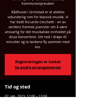
Kommunestyresalen
Rådhuset i Grimstad er et aldeles
vidunderlig rom for klassisk musikk. Vi
har bedt Riccardo Cecchetti - en av
verdens fremste pianister om å være
ansvarlig for det musikalske innholdet på
disse konsertene. Sitt ned i drøye 45
minutter og la tankene fly sammen med
oss.
Registreringen er lukket
Se andre arrangementer
Tid og sted
07. jan. 2023, 12:00 – 13:00
Grimstad Rådhus, Kommunestyresalen,
Arendalsveien 23, 4878 Grimstad, Norway