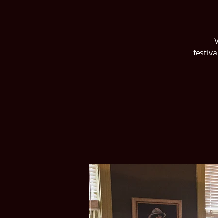
V
festiva