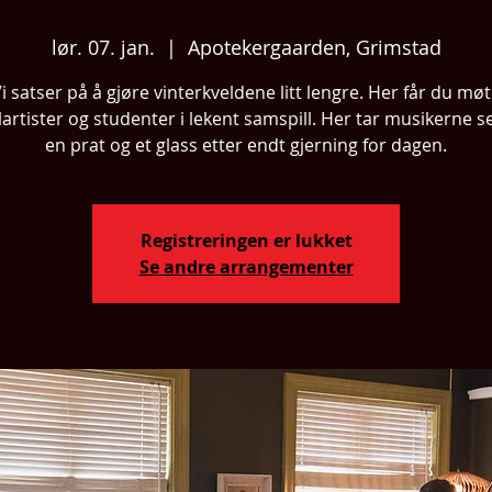
lør. 07. jan.
  |  
Apotekergaarden, Grimstad
i satser på å gjøre vinterkveldene litt lengre. Her får du mø
lartister og studenter i lekent samspill. Her tar musikerne 
en prat og et glass etter endt gjerning for dagen.
Registreringen er lukket
Se andre arrangementer