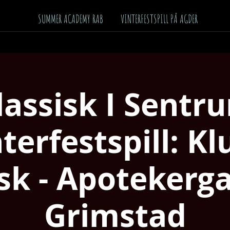
SUMMER ACADEMY RAB
VINTERFESTSPILL PÅ AGDER
lassisk I Sentr
terfestspill: K
isk - Apotekerg
Grimstad