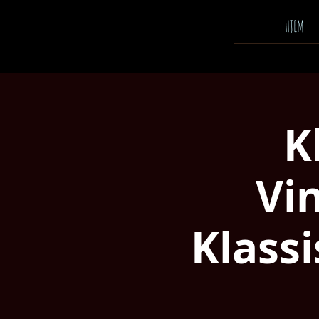
HJEM
K
Vin
Klass