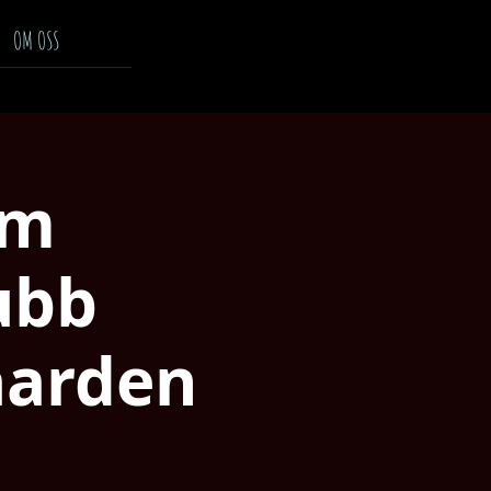
OM OSS
um
lubb
aarden