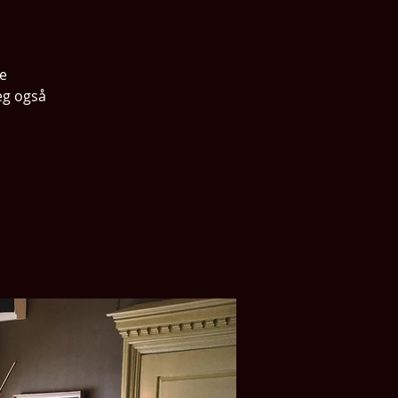
te
seg også