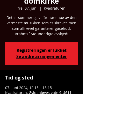
domkirke
fre. 07. juni
  |  
Kvadraturen
Det er sommer og vi får høre noe av den
varmeste musikken som er skrevet, men
som allikevel garanterer gåsehud:
Brahms´ vidunderlige avskjed!
Registreringen er lukket
Se andre arrangementer
Tid og sted
07. juni 2024, 12:15 – 13:15
Kvadraturen, Gyldenløves gate 9, 4611
Kristiansand, Norge