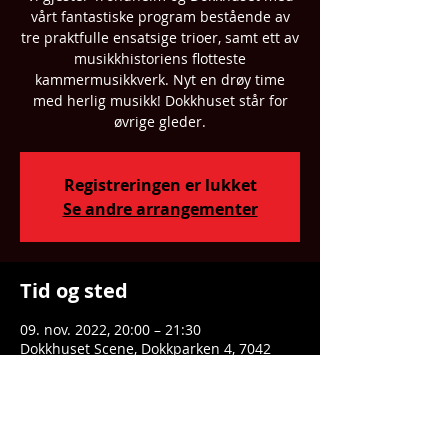
vårt fantastiske program bestående av
tre praktfulle ensatsige trioer, samt ett av
musikkhistoriens flotteste
kammermusikkverk. Nyt en drøy time
med herlig musikk! Dokkhuset står for
øvrige gleder.
Registreringen er lukket
Se andre arrangementer
Tid og sted
09. nov. 2022, 20:00 – 21:30
Dokkhuset Scene, Dokkparken 4, 7042
Trondheim, Norway