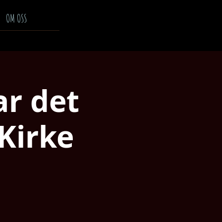
OM OSS
ar det
 Kirke